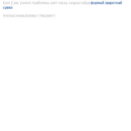
Калі ў вас узніклі праблемы, калі ласка, скарыстайце
формай зваротнай
сувязі
9193342334662505882
:
1786258917