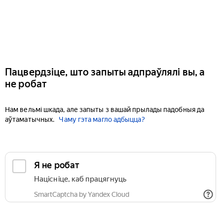
Пацвердзіце, што запыты адпраўлялі вы, а
не робат
Нам вельмі шкада, але запыты з вашай прылады падобныя да
аўтаматычных.
Чаму гэта магло адбыцца?
Я не робат
Націсніце, каб працягнуць
SmartCaptcha by Yandex Cloud