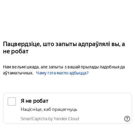
Пацвердзіце, што запыты адпраўлялі вы, а
не робат
Нам вельмі шкада, але запыты з вашай прылады падобныя да
аўтаматычных.
Чаму гэта магло адбыцца?
Я не робат
Націсніце, каб працягнуць
SmartCaptcha by Yandex Cloud