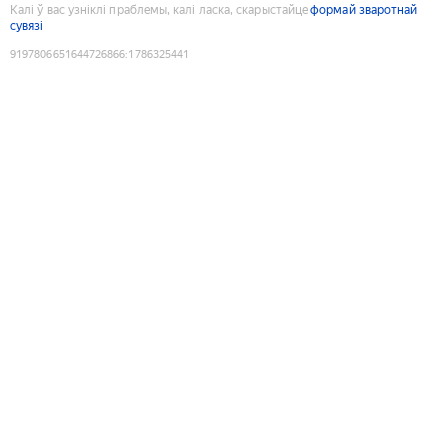
Калі ў вас узніклі праблемы, калі ласка, скарыстайце
формай зваротнай
сувязі
9197806651644726866
:
1786325441