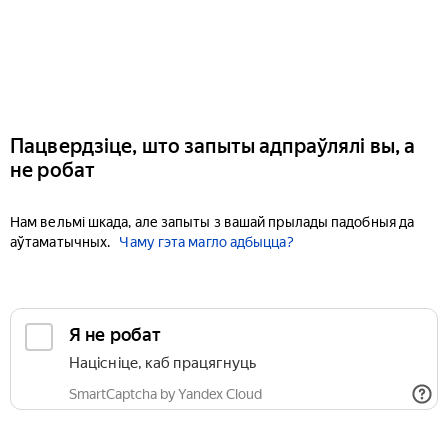
Пацвердзіце, што запыты адпраўлялі вы, а
не робат
Нам вельмі шкада, але запыты з вашай прылады падобныя да
аўтаматычных.
Чаму гэта магло адбыцца?
Я не робат
Націсніце, каб працягнуць
SmartCaptcha by Yandex Cloud