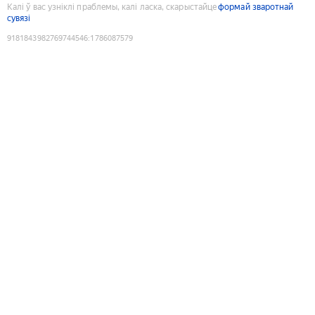
Калі ў вас узніклі праблемы, калі ласка, скарыстайце
формай зваротнай
сувязі
9181843982769744546
:
1786087579