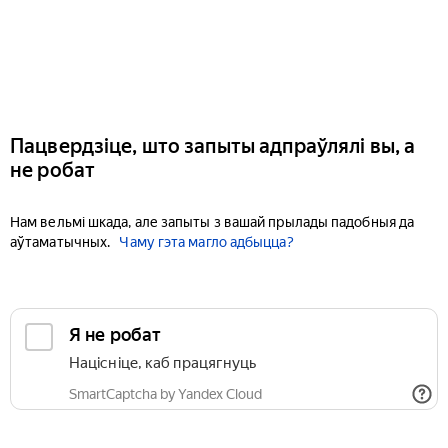
Пацвердзіце, што запыты адпраўлялі вы, а
не робат
Нам вельмі шкада, але запыты з вашай прылады падобныя да
аўтаматычных.
Чаму гэта магло адбыцца?
Я не робат
Націсніце, каб працягнуць
SmartCaptcha by Yandex Cloud