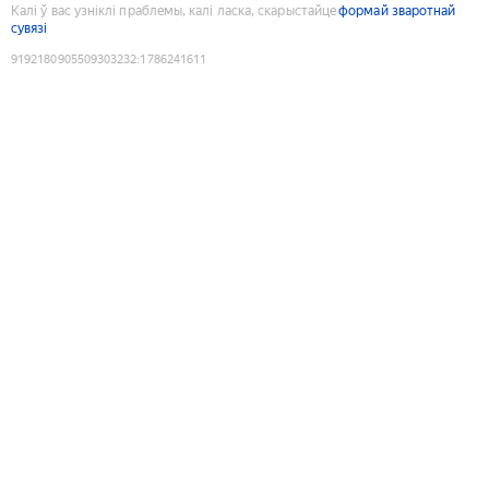
Калі ў вас узніклі праблемы, калі ласка, скарыстайце
формай зваротнай
сувязі
9192180905509303232
:
1786241611