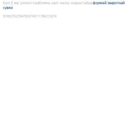
Калі ў вас узніклі праблемы, калі ласка, скарыстайце
формай зваротнай
сувязі
9190279279479537407
:
1786213274