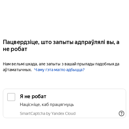
Пацвердзіце, што запыты адпраўлялі вы, а
не робат
Нам вельмі шкада, але запыты з вашай прылады падобныя да
аўтаматычных.
Чаму гэта магло адбыцца?
Я не робат
Націсніце, каб працягнуць
SmartCaptcha by Yandex Cloud