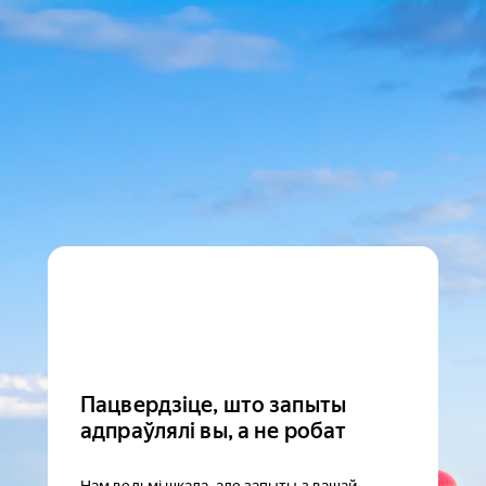
Пацвердзіце, што запыты
адпраўлялі вы, а не робат