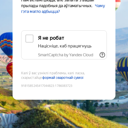
Нам вельмі шкада, але запыты з вашай
прылады падобныя да аўтаматычных.
Чаму
гэта магло адбыцца?
Я не робат
Націсніце, каб працягнуць
SmartCaptcha by Yandex Cloud
Калі ў вас узніклі праблемы, калі ласка,
скарыстайце
формай зваротнай сувязі
9181585245417044823
:
1786083723