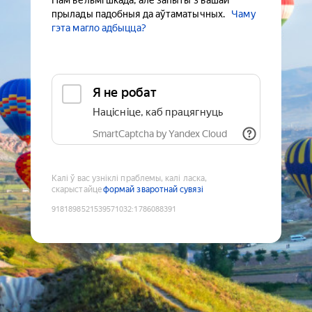
Нам вельмі шкада, але запыты з вашай
прылады падобныя да аўтаматычных.
Чаму
гэта магло адбыцца?
Я не робат
Націсніце, каб працягнуць
SmartCaptcha by Yandex Cloud
Калі ў вас узніклі праблемы, калі ласка,
скарыстайце
формай зваротнай сувязі
9181898521539571032
:
1786088391