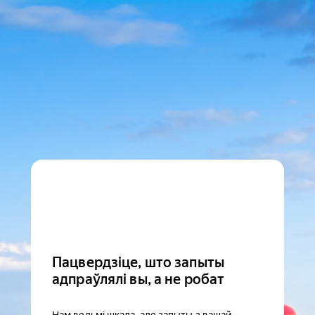
Пацвердзіце, што запыты
адпраўлялі вы, а не робат