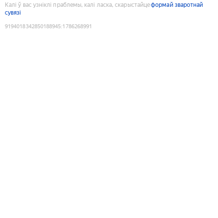
Калі ў вас узніклі праблемы, калі ласка, скарыстайце
формай зваротнай
сувязі
9194018342850188945
:
1786268991