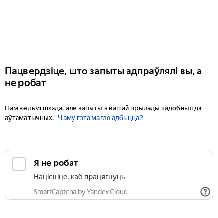
Пацвердзіце, што запыты адпраўлялі вы, а
не робат
Нам вельмі шкада, але запыты з вашай прылады падобныя да
аўтаматычных.
Чаму гэта магло адбыцца?
Я не робат
Націсніце, каб працягнуць
SmartCaptcha by Yandex Cloud