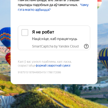
Нам вельмі шкада, але запыты з вашай
прылады падобныя да аўтаматычных.
Чаму
гэта магло адбыцца?
Я не робат
Націсніце, каб працягнуць
SmartCaptcha by Yandex Cloud
Калі ў вас узніклі праблемы, калі ласка,
скарыстайце
формай зваротнай сувязі
9187515197844905419
:
1786172086