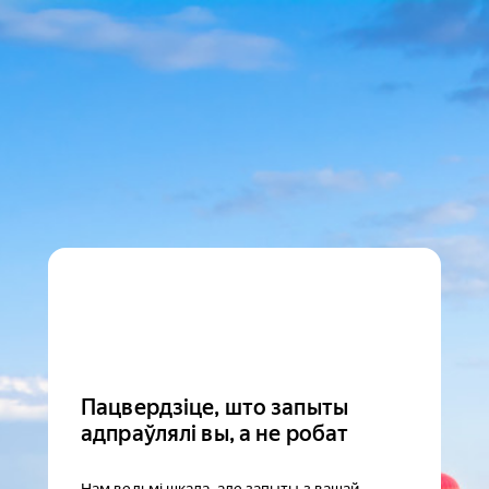
Пацвердзіце, што запыты
адпраўлялі вы, а не робат