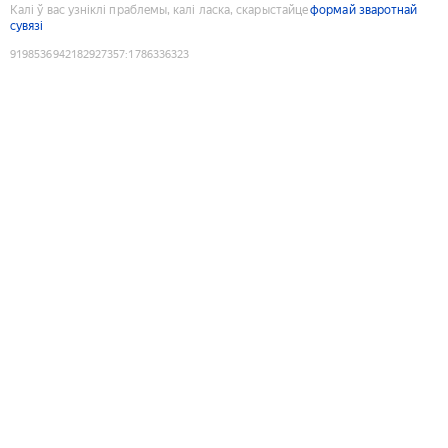
Калі ў вас узніклі праблемы, калі ласка, скарыстайце
формай зваротнай
сувязі
9198536942182927357
:
1786336323