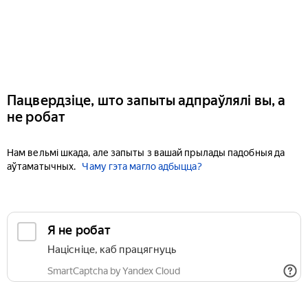
Пацвердзіце, што запыты адпраўлялі вы, а
не робат
Нам вельмі шкада, але запыты з вашай прылады падобныя да
аўтаматычных.
Чаму гэта магло адбыцца?
Я не робат
Націсніце, каб працягнуць
SmartCaptcha by Yandex Cloud