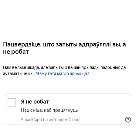
Пацвердзіце, што запыты адпраўлялі вы, а
не робат
Нам вельмі шкада, але запыты з вашай прылады падобныя да
аўтаматычных.
Чаму гэта магло адбыцца?
Я не робат
Націсніце, каб працягнуць
SmartCaptcha by Yandex Cloud