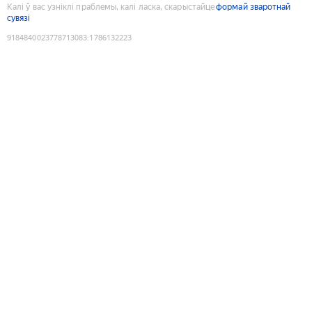
Калі ў вас узніклі праблемы, калі ласка, скарыстайце
формай зваротнай
сувязі
9184840023778713083
:
1786132223