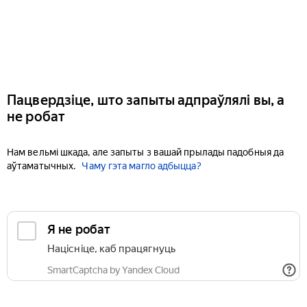
Пацвердзіце, што запыты адпраўлялі вы, а
не робат
Нам вельмі шкада, але запыты з вашай прылады падобныя да
аўтаматычных.
Чаму гэта магло адбыцца?
Я не робат
Націсніце, каб працягнуць
SmartCaptcha by Yandex Cloud