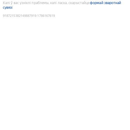
Калі ў вас узніклі праблемы, калі ласка, скарыстайце
формай зваротнай
сувязі
9187215382149887919
:
1786167619