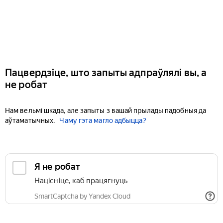
Пацвердзіце, што запыты адпраўлялі вы, а
не робат
Нам вельмі шкада, але запыты з вашай прылады падобныя да
аўтаматычных.
Чаму гэта магло адбыцца?
Я не робат
Націсніце, каб працягнуць
SmartCaptcha by Yandex Cloud