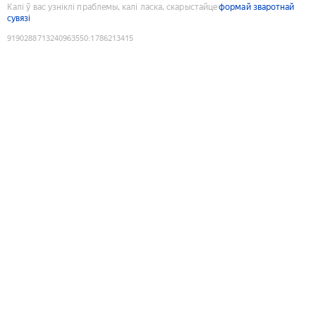
Калі ў вас узніклі праблемы, калі ласка, скарыстайце
формай зваротнай
сувязі
9190288713240963550
:
1786213415