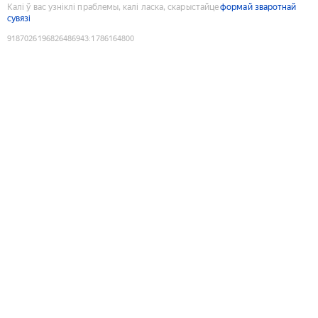
Калі ў вас узніклі праблемы, калі ласка, скарыстайце
формай зваротнай
сувязі
9187026196826486943
:
1786164800