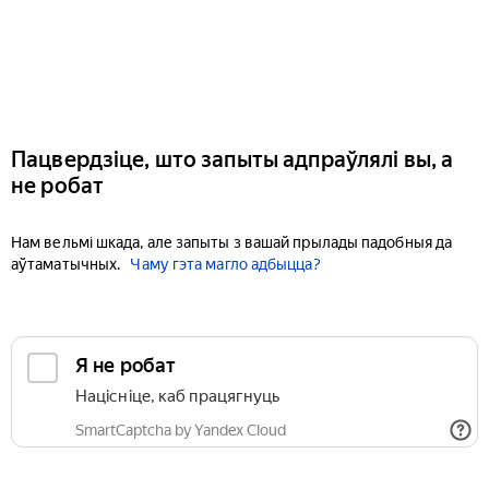
Пацвердзіце, што запыты адпраўлялі вы, а
не робат
Нам вельмі шкада, але запыты з вашай прылады падобныя да
аўтаматычных.
Чаму гэта магло адбыцца?
Я не робат
Націсніце, каб працягнуць
SmartCaptcha by Yandex Cloud