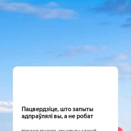
Пацвердзіце, што запыты
адпраўлялі вы, а не робат