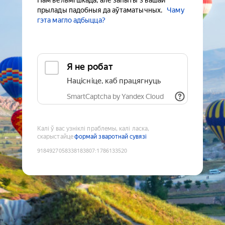
Нам вельмі шкада, але запыты з вашай
прылады падобныя да аўтаматычных.
Чаму
гэта магло адбыцца?
Я не робат
Націсніце, каб працягнуць
SmartCaptcha by Yandex Cloud
Калі ў вас узніклі праблемы, калі ласка,
скарыстайце
формай зваротнай сувязі
9184927058338183807
:
1786133520