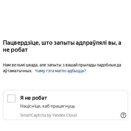
Пацвердзіце, што запыты адпраўлялі вы, а
не робат
Нам вельмі шкада, але запыты з вашай прылады падобныя да
аўтаматычных.
Чаму гэта магло адбыцца?
Я не робат
Націсніце, каб працягнуць
SmartCaptcha by Yandex Cloud