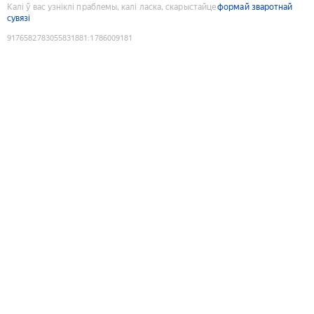
Калі ў вас узніклі праблемы, калі ласка, скарыстайце
формай зваротнай
сувязі
9176582783055831881
:
1786009181