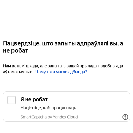
Пацвердзіце, што запыты адпраўлялі вы, а
не робат
Нам вельмі шкада, але запыты з вашай прылады падобныя да
аўтаматычных.
Чаму гэта магло адбыцца?
Я не робат
Націсніце, каб працягнуць
SmartCaptcha by Yandex Cloud