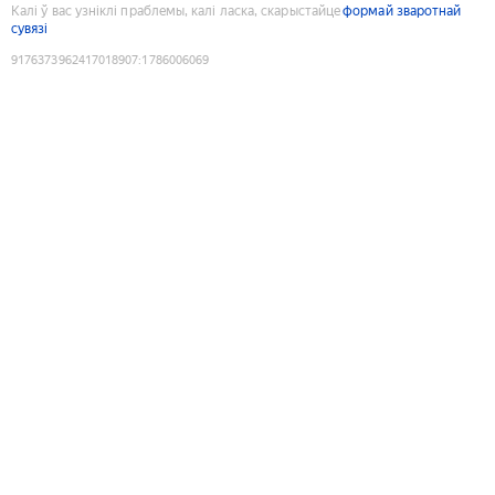
Калі ў вас узніклі праблемы, калі ласка, скарыстайце
формай зваротнай
сувязі
9176373962417018907
:
1786006069