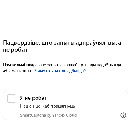
Пацвердзіце, што запыты адпраўлялі вы, а
не робат
Нам вельмі шкада, але запыты з вашай прылады падобныя да
аўтаматычных.
Чаму гэта магло адбыцца?
Я не робат
Націсніце, каб працягнуць
SmartCaptcha by Yandex Cloud