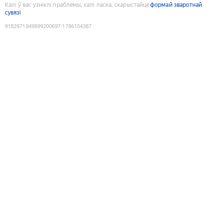
Калі ў вас узніклі праблемы, калі ласка, скарыстайце
формай зваротнай
сувязі
9182971949899200697
:
1786104387