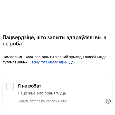
Пацвердзіце, што запыты адпраўлялі вы, а
не робат
Нам вельмі шкада, але запыты з вашай прылады падобныя да
аўтаматычных.
Чаму гэта магло адбыцца?
Я не робат
Націсніце, каб працягнуць
SmartCaptcha by Yandex Cloud