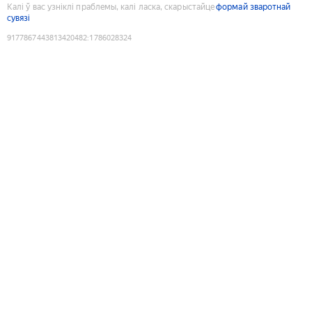
Калі ў вас узніклі праблемы, калі ласка, скарыстайце
формай зваротнай
сувязі
9177867443813420482
:
1786028324