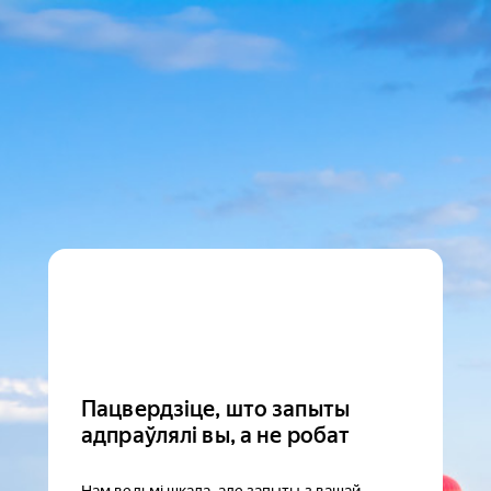
Пацвердзіце, што запыты
адпраўлялі вы, а не робат