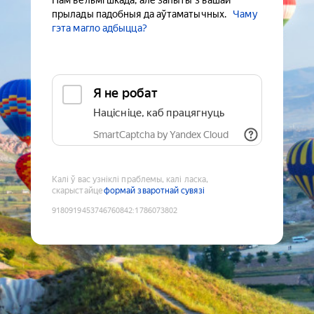
Нам вельмі шкада, але запыты з вашай
прылады падобныя да аўтаматычных.
Чаму
гэта магло адбыцца?
Я не робат
Націсніце, каб працягнуць
SmartCaptcha by Yandex Cloud
Калі ў вас узніклі праблемы, калі ласка,
скарыстайце
формай зваротнай сувязі
9180919453746760842
:
1786073802