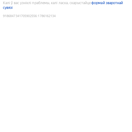
Калі ў вас узніклі праблемы, калі ласка, скарыстайце
формай зваротнай
сувязі
9186847341705902556
:
1786162134