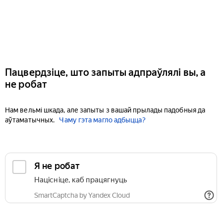
Пацвердзіце, што запыты адпраўлялі вы, а
не робат
Нам вельмі шкада, але запыты з вашай прылады падобныя да
аўтаматычных.
Чаму гэта магло адбыцца?
Я не робат
Націсніце, каб працягнуць
SmartCaptcha by Yandex Cloud