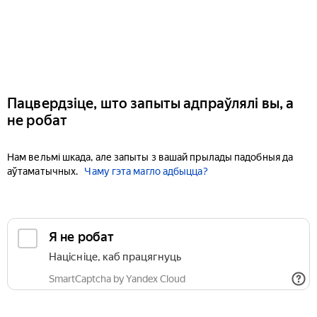
Пацвердзіце, што запыты адпраўлялі вы, а
не робат
Нам вельмі шкада, але запыты з вашай прылады падобныя да
аўтаматычных.
Чаму гэта магло адбыцца?
Я не робат
Націсніце, каб працягнуць
SmartCaptcha by Yandex Cloud