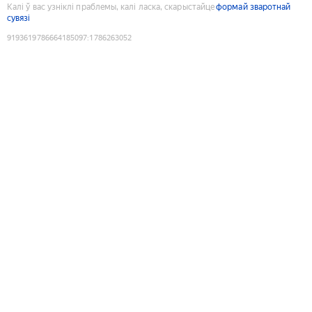
Калі ў вас узніклі праблемы, калі ласка, скарыстайце
формай зваротнай
сувязі
9193619786664185097
:
1786263052