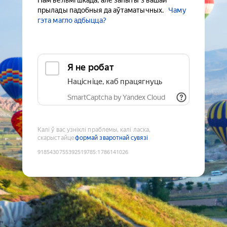
Нам вельмі шкада, але запыты з вашай
прылады падобныя да аўтаматычных.
Чаму
гэта магло адбыцца?
Я не робат
Націсніце, каб працягнуць
SmartCaptcha by Yandex Cloud
Калі ў вас узніклі праблемы, калі ласка,
скарыстайце
формай зваротнай сувязі
9185430755392519785
:
1786141026