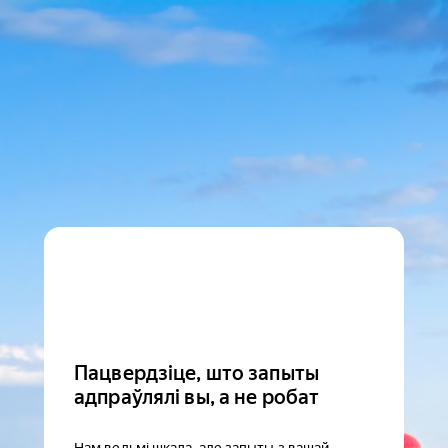
Пацвердзіце, што запыты
адпраўлялі вы, а не робат