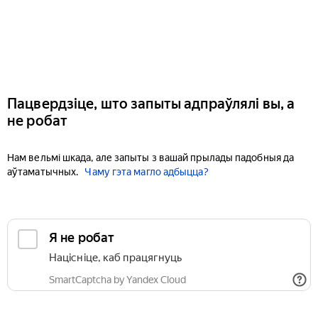
Пацвердзіце, што запыты адпраўлялі вы, а
не робат
Нам вельмі шкада, але запыты з вашай прылады падобныя да
аўтаматычных.
Чаму гэта магло адбыцца?
Я не робат
Націсніце, каб працягнуць
SmartCaptcha by Yandex Cloud