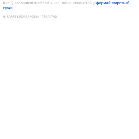
Калі ў вас узніклі праблемы, калі ласка, скарыстайце
формай зваротнай
сувязі
9189885115233159834
:
1786207401