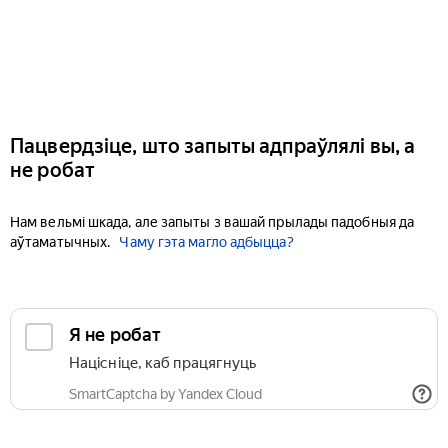
Пацвердзіце, што запыты адпраўлялі вы, а
не робат
Нам вельмі шкада, але запыты з вашай прылады падобныя да
аўтаматычных.
Чаму гэта магло адбыцца?
Я не робат
Націсніце, каб працягнуць
SmartCaptcha by Yandex Cloud