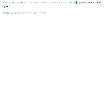
Калі ў вас узніклі праблемы, калі ласка, скарыстайце
формай зваротнай
сувязі
9184884646675757176
:
1786132888