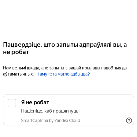
Пацвердзіце, што запыты адпраўлялі вы, а
не робат
Нам вельмі шкада, але запыты з вашай прылады падобныя да
аўтаматычных.
Чаму гэта магло адбыцца?
Я не робат
Націсніце, каб працягнуць
SmartCaptcha by Yandex Cloud