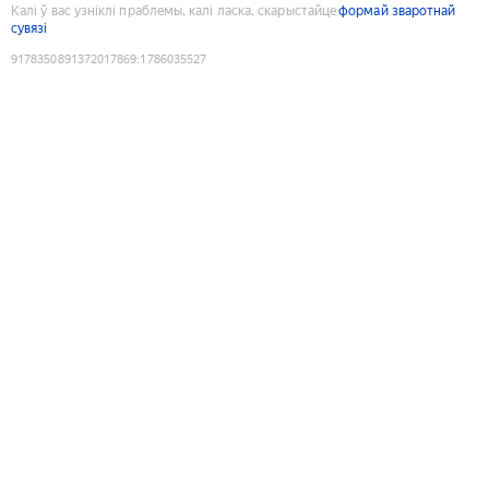
Калі ў вас узніклі праблемы, калі ласка, скарыстайце
формай зваротнай
сувязі
9178350891372017869
:
1786035527