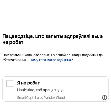
Пацвердзіце, што запыты адпраўлялі вы, а
не робат
Нам вельмі шкада, але запыты з вашай прылады падобныя да
аўтаматычных.
Чаму гэта магло адбыцца?
Я не робат
Націсніце, каб працягнуць
SmartCaptcha by Yandex Cloud