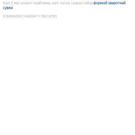
Калі ў вас узніклі праблемы, калі ласка, скарыстайце
формай зваротнай
сувязі
9184340595114665947
:
1786124781