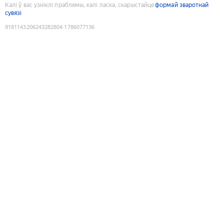
Калі ў вас узніклі праблемы, калі ласка, скарыстайце
формай зваротнай
сувязі
9181143206243282804
:
1786077136