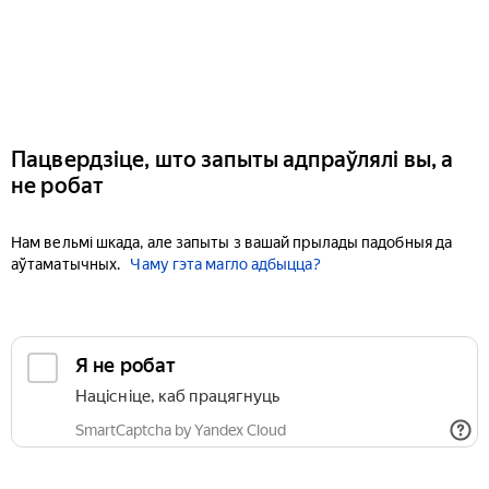
Пацвердзіце, што запыты адпраўлялі вы, а
не робат
Нам вельмі шкада, але запыты з вашай прылады падобныя да
аўтаматычных.
Чаму гэта магло адбыцца?
Я не робат
Націсніце, каб працягнуць
SmartCaptcha by Yandex Cloud