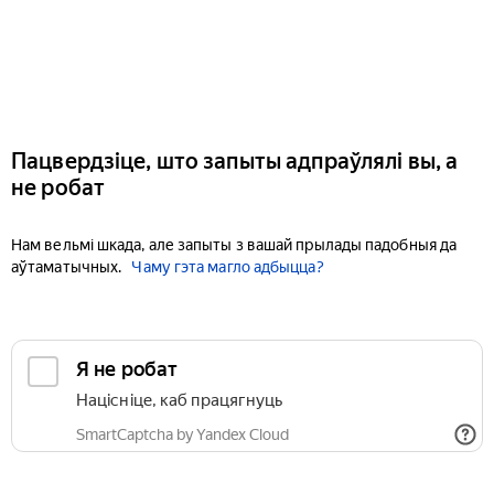
Пацвердзіце, што запыты адпраўлялі вы, а
не робат
Нам вельмі шкада, але запыты з вашай прылады падобныя да
аўтаматычных.
Чаму гэта магло адбыцца?
Я не робат
Націсніце, каб працягнуць
SmartCaptcha by Yandex Cloud