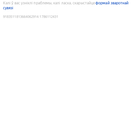
Калі ў вас узніклі праблемы, калі ласка, скарыстайце
формай зваротнай
сувязі
9183511813664062914
:
1786112431