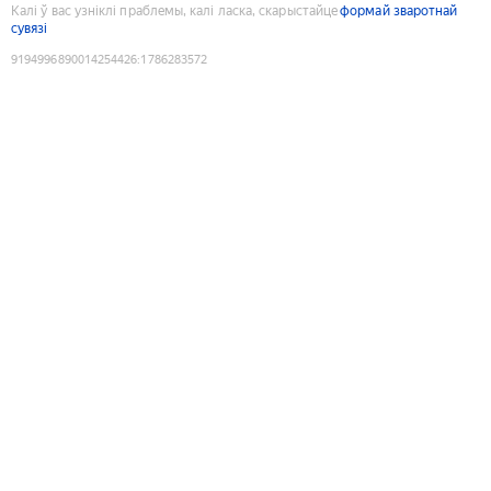
Калі ў вас узніклі праблемы, калі ласка, скарыстайце
формай зваротнай
сувязі
9194996890014254426
:
1786283572