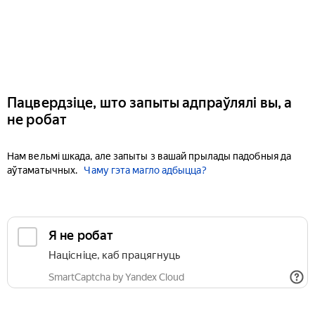
Пацвердзіце, што запыты адпраўлялі вы, а
не робат
Нам вельмі шкада, але запыты з вашай прылады падобныя да
аўтаматычных.
Чаму гэта магло адбыцца?
Я не робат
Націсніце, каб працягнуць
SmartCaptcha by Yandex Cloud