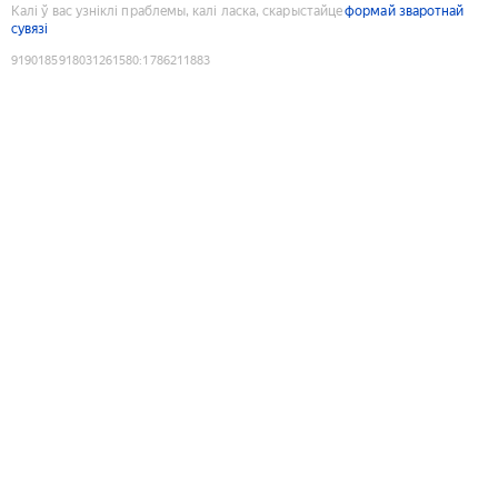
Калі ў вас узніклі праблемы, калі ласка, скарыстайце
формай зваротнай
сувязі
9190185918031261580
:
1786211883