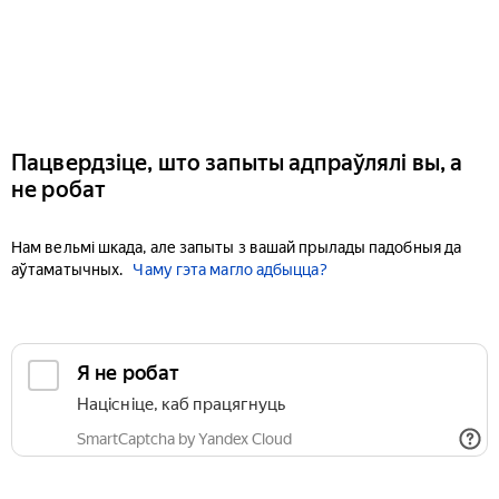
Пацвердзіце, што запыты адпраўлялі вы, а
не робат
Нам вельмі шкада, але запыты з вашай прылады падобныя да
аўтаматычных.
Чаму гэта магло адбыцца?
Я не робат
Націсніце, каб працягнуць
SmartCaptcha by Yandex Cloud