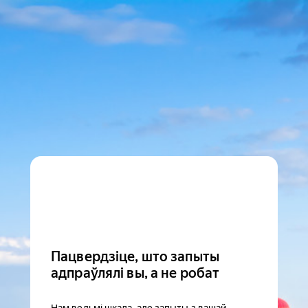
Пацвердзіце, што запыты
адпраўлялі вы, а не робат