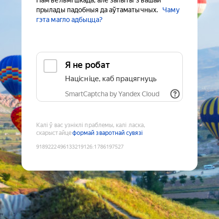
Нам вельмі шкада, але запыты з вашай
прылады падобныя да аўтаматычных.
Чаму
гэта магло адбыцца?
Я не робат
Націсніце, каб працягнуць
SmartCaptcha by Yandex Cloud
Калі ў вас узніклі праблемы, калі ласка,
скарыстайце
формай зваротнай сувязі
9189222496133219126
:
1786197527