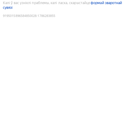
Калі ў вас узніклі праблемы, калі ласка, скарыстайце
формай зваротнай
сувязі
9195015896584850028
:
1786283855