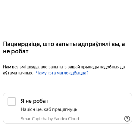
Пацвердзіце, што запыты адпраўлялі вы, а
не робат
Нам вельмі шкада, але запыты з вашай прылады падобныя да
аўтаматычных.
Чаму гэта магло адбыцца?
Я не робат
Націсніце, каб працягнуць
SmartCaptcha by Yandex Cloud