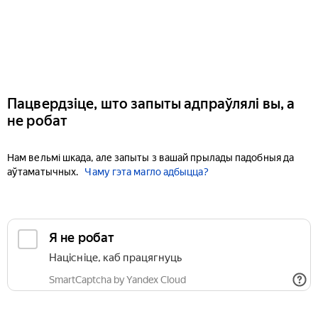
Пацвердзіце, што запыты адпраўлялі вы, а
не робат
Нам вельмі шкада, але запыты з вашай прылады падобныя да
аўтаматычных.
Чаму гэта магло адбыцца?
Я не робат
Націсніце, каб працягнуць
SmartCaptcha by Yandex Cloud