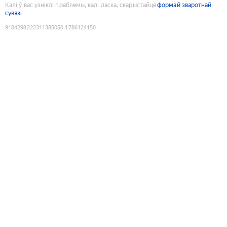
Калі ў вас узніклі праблемы, калі ласка, скарыстайце
формай зваротнай
сувязі
9184298222311385050
:
1786124150