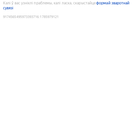
Калі ў вас узніклі праблемы, калі ласка, скарыстайце
формай зваротнай
сувязі
9174565495973393716
:
1785979121