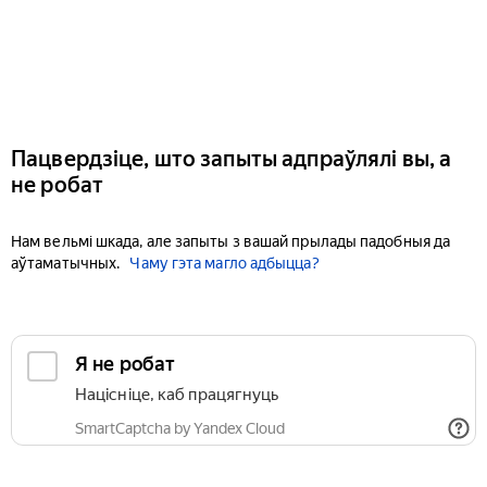
Пацвердзіце, што запыты адпраўлялі вы, а
не робат
Нам вельмі шкада, але запыты з вашай прылады падобныя да
аўтаматычных.
Чаму гэта магло адбыцца?
Я не робат
Націсніце, каб працягнуць
SmartCaptcha by Yandex Cloud