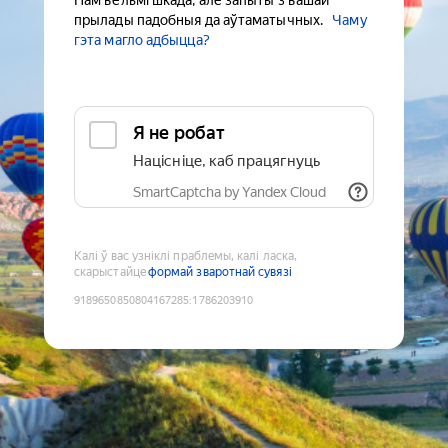
Нам вельмі шкада, але запыты з вашай
прылады падобныя да аўтаматычных.
Чаму
гэта магло адбыцца?
Я не робат
Націсніце, каб працягнуць
SmartCaptcha by Yandex Cloud
Калі ў вас узніклі праблемы, калі ласка,
скарыстайце
формай зваротнай сувязі
9189650850804167285
:
1786203910