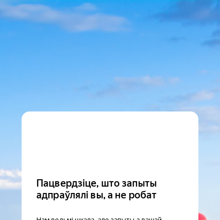
Пацвердзіце, што запыты
адпраўлялі вы, а не робат