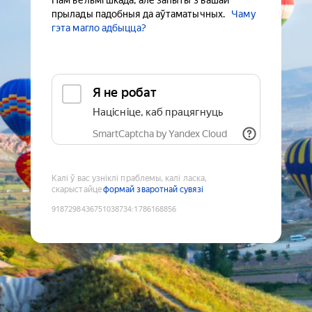
Нам вельмі шкада, але запыты з вашай
прылады падобныя да аўтаматычных.
Чаму
гэта магло адбыцца?
Я не робат
Націсніце, каб працягнуць
SmartCaptcha by Yandex Cloud
Калі ў вас узніклі праблемы, калі ласка,
скарыстайце
формай зваротнай сувязі
9187298436751038734
:
1786168856