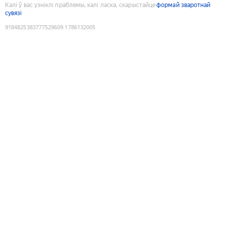
Калі ў вас узніклі праблемы, калі ласка, скарыстайце
формай зваротнай
сувязі
9184825383777529609
:
1786132005