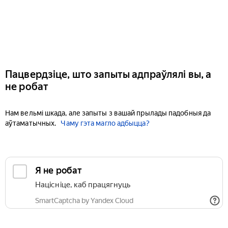
Пацвердзіце, што запыты адпраўлялі вы, а
не робат
Нам вельмі шкада, але запыты з вашай прылады падобныя да
аўтаматычных.
Чаму гэта магло адбыцца?
Я не робат
Націсніце, каб працягнуць
SmartCaptcha by Yandex Cloud