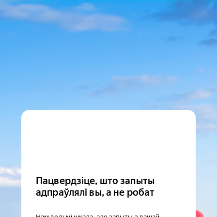
Пацвердзіце, што запыты
адпраўлялі вы, а не робат