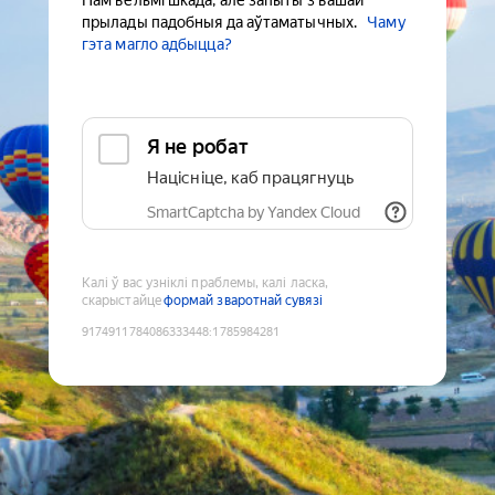
Нам вельмі шкада, але запыты з вашай
прылады падобныя да аўтаматычных.
Чаму
гэта магло адбыцца?
Я не робат
Націсніце, каб працягнуць
SmartCaptcha by Yandex Cloud
Калі ў вас узніклі праблемы, калі ласка,
скарыстайце
формай зваротнай сувязі
9174911784086333448
:
1785984281