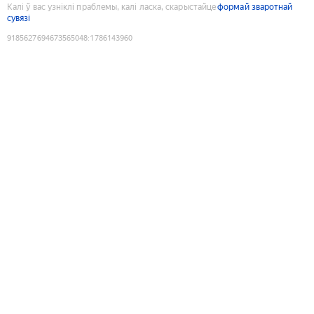
Калі ў вас узніклі праблемы, калі ласка, скарыстайце
формай зваротнай
сувязі
9185627694673565048
:
1786143960