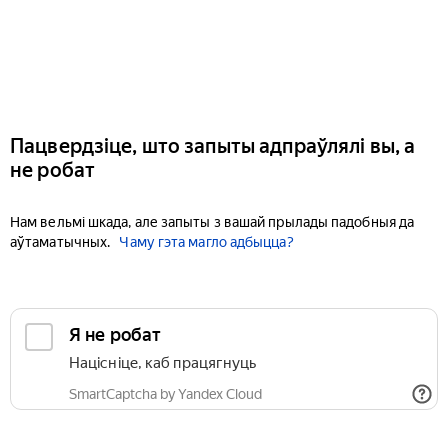
Пацвердзіце, што запыты адпраўлялі вы, а
не робат
Нам вельмі шкада, але запыты з вашай прылады падобныя да
аўтаматычных.
Чаму гэта магло адбыцца?
Я не робат
Націсніце, каб працягнуць
SmartCaptcha by Yandex Cloud