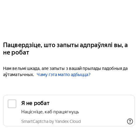
Пацвердзіце, што запыты адпраўлялі вы, а
не робат
Нам вельмі шкада, але запыты з вашай прылады падобныя да
аўтаматычных.
Чаму гэта магло адбыцца?
Я не робат
Націсніце, каб працягнуць
SmartCaptcha by Yandex Cloud