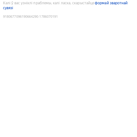
Калі ў вас узніклі праблемы, калі ласка, скарыстайце
формай зваротнай
сувязі
9180677096190664290
:
1786070191