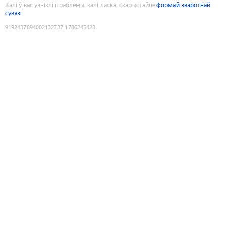
Калі ў вас узніклі праблемы, калі ласка, скарыстайце
формай зваротнай
сувязі
9192437094002132737
:
1786245428