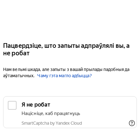
Пацвердзіце, што запыты адпраўлялі вы, а
не робат
Нам вельмі шкада, але запыты з вашай прылады падобныя да
аўтаматычных.
Чаму гэта магло адбыцца?
Я не робат
Націсніце, каб працягнуць
SmartCaptcha by Yandex Cloud