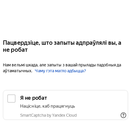
Пацвердзіце, што запыты адпраўлялі вы, а
не робат
Нам вельмі шкада, але запыты з вашай прылады падобныя да
аўтаматычных.
Чаму гэта магло адбыцца?
Я не робат
Націсніце, каб працягнуць
SmartCaptcha by Yandex Cloud