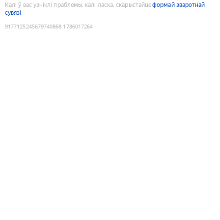
Калі ў вас узніклі праблемы, калі ласка, скарыстайце
формай зваротнай
сувязі
9177125245679740868
:
1786017264