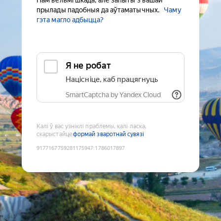
Нам вельмі шкада, але запыты з вашай
прылады падобныя да аўтаматычных.
Чаму
гэта магло адбыцца?
Я не робат
Націсніце, каб працягнуць
SmartCaptcha by Yandex Cloud
Калі ў вас узніклі праблемы, калі ласка,
скарыстайце
формай зваротнай сувязі
9177167759281175947
:
1786017897