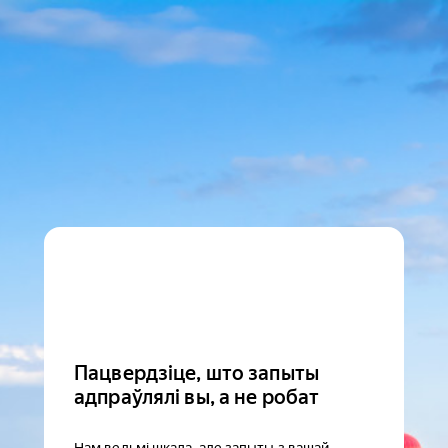
Пацвердзіце, што запыты
адпраўлялі вы, а не робат