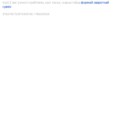
Калі ў вас узніклі праблемы, калі ласка, скарыстайце
формай зваротнай
сувязі
9192745753974309146
:
1786250028