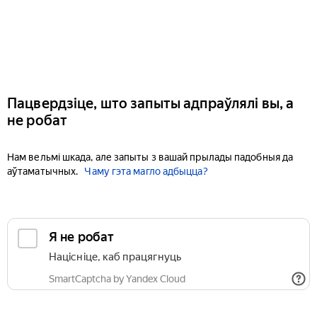
Пацвердзіце, што запыты адпраўлялі вы, а
не робат
Нам вельмі шкада, але запыты з вашай прылады падобныя да
аўтаматычных.
Чаму гэта магло адбыцца?
Я не робат
Націсніце, каб працягнуць
SmartCaptcha by Yandex Cloud