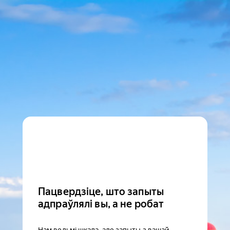
Пацвердзіце, што запыты
адпраўлялі вы, а не робат