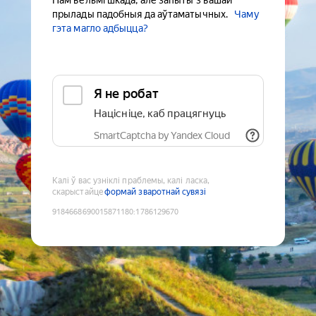
Нам вельмі шкада, але запыты з вашай
прылады падобныя да аўтаматычных.
Чаму
гэта магло адбыцца?
Я не робат
Націсніце, каб працягнуць
SmartCaptcha by Yandex Cloud
Калі ў вас узніклі праблемы, калі ласка,
скарыстайце
формай зваротнай сувязі
9184668690015871180
:
1786129670