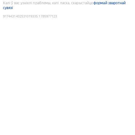
Калі ў вас узніклі праблемы, калі ласка, скарыстайце
формай зваротнай
сувязі
9174431402531019335
:
1785977123