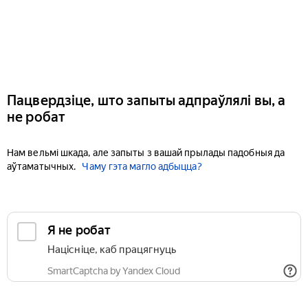
Пацвердзіце, што запыты адпраўлялі вы, а
не робат
Нам вельмі шкада, але запыты з вашай прылады падобныя да
аўтаматычных.
Чаму гэта магло адбыцца?
Я не робат
Націсніце, каб працягнуць
SmartCaptcha by Yandex Cloud