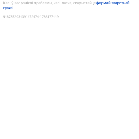
Калі ў вас узніклі праблемы, калі ласка, скарыстайце
формай зваротнай
сувязі
9187852931391472474
:
1786177119