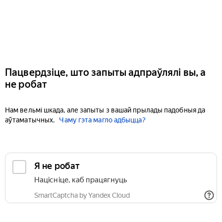
Пацвердзіце, што запыты адпраўлялі вы, а
не робат
Нам вельмі шкада, але запыты з вашай прылады падобныя да
аўтаматычных.
Чаму гэта магло адбыцца?
Я не робат
Націсніце, каб працягнуць
SmartCaptcha by Yandex Cloud