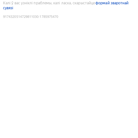
Калі ў вас узніклі праблемы, калі ласка, скарыстайце
формай зваротнай
сувязі
9174320514729811030
:
1785975470