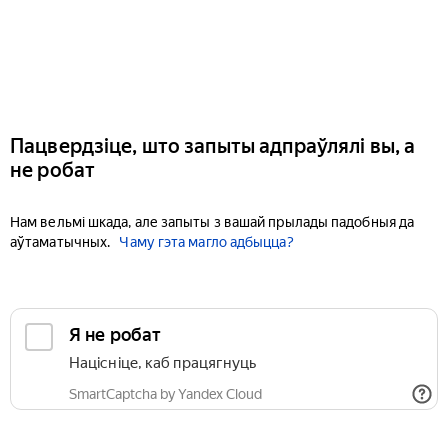
Пацвердзіце, што запыты адпраўлялі вы, а
не робат
Нам вельмі шкада, але запыты з вашай прылады падобныя да
аўтаматычных.
Чаму гэта магло адбыцца?
Я не робат
Націсніце, каб працягнуць
SmartCaptcha by Yandex Cloud