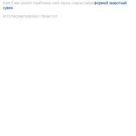
Калі ў вас узніклі праблемы, калі ласка, скарыстайце
формай зваротнай
сувязі
9173759299876080926
:
1785967107