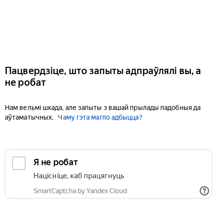
Пацвердзіце, што запыты адпраўлялі вы, а
не робат
Нам вельмі шкада, але запыты з вашай прылады падобныя да
аўтаматычных.
Чаму гэта магло адбыцца?
Я не робат
Націсніце, каб працягнуць
SmartCaptcha by Yandex Cloud